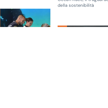
della sostenibilità
24 GIUGNO 2023
Speciale The Ocean Rac
tra la tecnologia
n Race, tra le vele il
dell'Innovation Village il
 Park del divertimento hi
sistema Swim lift
. L’inaugurazione