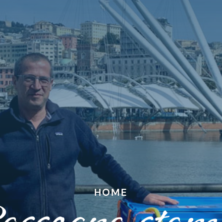
HOME
assegna stam