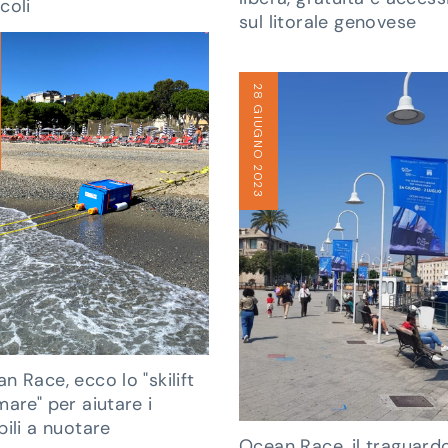
coli
sul litorale genovese
28 GIUGNO 2023
n Race, ecco lo "skilift
mare" per aiutare i
bili a nuotare
Ocean Race, il traguard