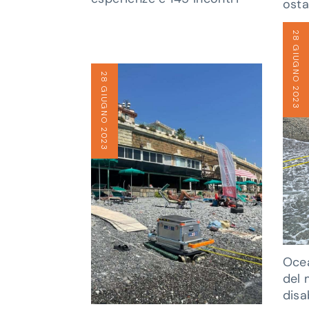
osta
28 GIUGNO 2023
28 GIUGNO 2023
Ocea
del 
disa