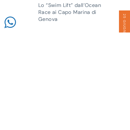
Lo “Swim Lift” dall’Ocean
Race ai Capo Marina di
25 GIUGNO 2023
Genova
27 GIUGNO 2023
Ocea
Live
Andar per mare in modo
tech