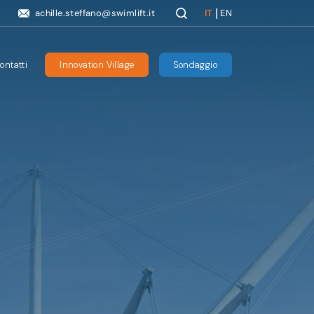
|
achille.steffano@swimlift.it
IT
EN
ontatti
Innovation Village
Sondaggio