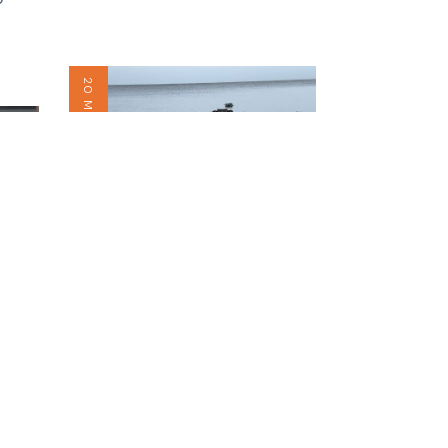
20 MAGGIO 2023
e:
Genova, ecco Swim Lift: così
i disabili potranno fare il
bagno in mare. Mascia:
"Rendere le nostre spiagge