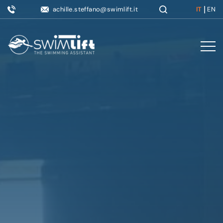
|
achille.steffano@swimlift.it
IT
EN