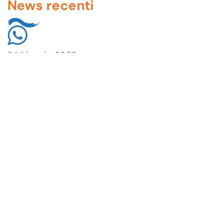
News recenti
24 Maggio 2023
Verifica in mare: un altro OK
04 Aprile 2023
Swimlift:il progetto innovativo che
conquista l’Innovation Village
31 Gennaio 2023
Swimlift libera tutti
31 Marzo 2023
Quali persone possono avere difficoltà in